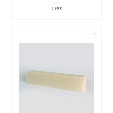
5,90
€