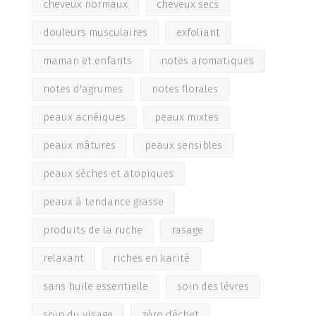
cheveux normaux
cheveux secs
douleurs musculaires
exfoliant
maman et enfants
notes aromatiques
notes d'agrumes
notes florales
peaux acnéiques
peaux mixtes
peaux mâtures
peaux sensibles
peaux sèches et atopiques
peaux à tendance grasse
produits de la ruche
rasage
relaxant
riches en karité
sans huile essentielle
soin des lèvres
soin du visage
zéro déchet