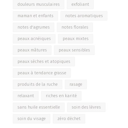
douleurs musculaires
exfoliant
maman et enfants
notes aromatiques
notes d'agrumes
notes florales
peaux acnéiques
peaux mixtes
peaux mâtures
peaux sensibles
peaux sèches et atopiques
peaux à tendance grasse
produits de la ruche
rasage
relaxant
riches en karité
sans huile essentielle
soin des lèvres
soin du visage
zéro déchet