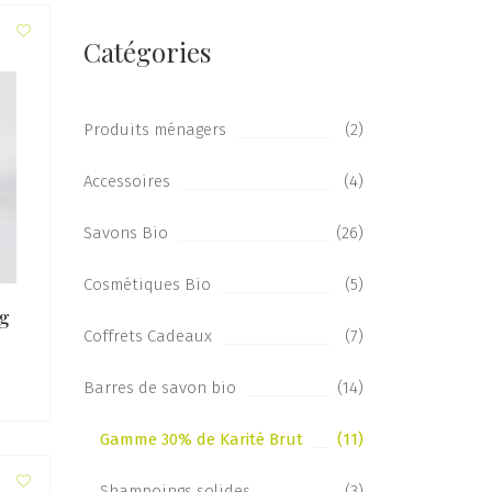
Catégories
Produits ménagers
(2)
Accessoires
(4)
Savons Bio
(26)
Cosmétiques Bio
(5)
kg
Coffrets Cadeaux
(7)
Barres de savon bio
(14)
Gamme 30% de Karité Brut
(11)
Shampoings solides
(3)