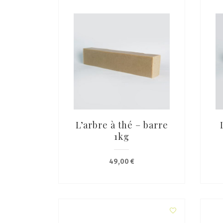
L’arbre à thé – barre
1kg
49,00
€