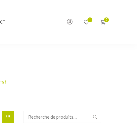
CT
T
rut
Recherche
pour :