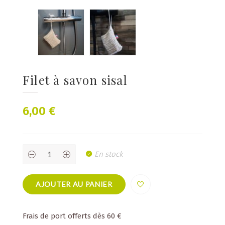
Filet à savon sisal
6,00
€
Filet
En stock
à
savon
sisal
quantity
AJOUTER AU PANIER
Frais de port offerts dès 60 €