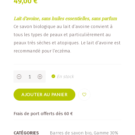
49,00
€
Lait d’avoine, sans huiles essentielles, sans parfum
Ce savon biologique au lait d’avoine convient à
tous les types de peaux et particulièrement au
peaux très sèches et atopiques. Le lait d’avoine est
recommandé pour l’eczéma.
Avena
En stock
-
barre
1kg
quantity
AJOUTER AU PANIER
Frais de port offerts dès 60 €
CATÉGORIES
Barres de savon bio
,
Gamme 30%